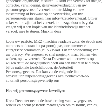
genoemde organisatie, te sturen. U kunt een verzoek tot inzage,
correctie, verwijdering, gegevensoverdraging van uw
persoonsgegevens of verzoek tot intrekking van uw
toestemming of bezwaar op de verwerking van uw
persoonsgegevens sturen naar info@kretadeventer.nl. Om er
zeker van te zijn dat het verzoek tot inzage door u is gedaan,
vragen wij u een kopie van uw identiteitsbewijs met het
verzoek mee te sturen. Maak in deze
kopie uw pasfoto, MRZ (machine readable zone, de strook met
nummers onderaan het paspoort), paspoortnummer en
Burgerservicenummer (BSN) zwart. Dit ter bescherming van
uw privacy. We reageren zo snel mogelijk, maar binnen vier
weken, op uw verzoek. Kreta Deventer wil u er tevens op
wijzen dat u de mogelijkheid heeft om een klacht in te dienen
bij de nationale toezichthouder, de Autoriteit
Persoonsgegevens. Dat kan via de volgende link:
https://autoriteitpersoonsgegevens.nl/nl/contact-met-de-
autoriteit-persoonsgegevens/tip-ons
Hoe wij persoonsgegevens beveiligen
Kreta Deventer neemt de bescherming van uw gegevens
serieus en neemt passende maatregelen om misbruik, verlies,