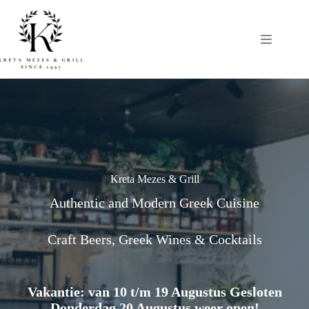
Ga
naar
de
inhoud
Kreta Mezes & Grill
Authentic and Modern Greek Cuisine
Craft Beers, Greek Wines & Cocktails
Vakantie: van 10 t/m 19 Augustus Gesloten
Donderdag 20 Augustus weer open!